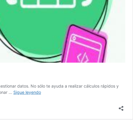
tionar datos. No sólo te ayuda a realizar cálculos rápidos y
Sheety
ionar …
Sigue leyendo
puede
convertir
Google
Sheets
en
nuestra