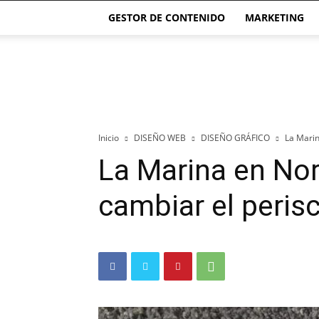
GESTOR DE CONTENIDO
MARKETING
El
blog
de
las
Páginas
Webs
Inicio
DISEÑO WEB
DISEÑO GRÁFICO
La Marin
La Marina en Nor
cambiar el peris