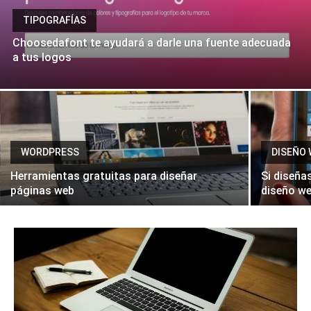
TIPOGRAFÍAS
Choosedafont te ayudará a darle una fuente adecuada
a tus logos
WORDPRESS
DISEÑO
Herramientas gratuitas para diseñar
Si diseña
páginas web
diseño we