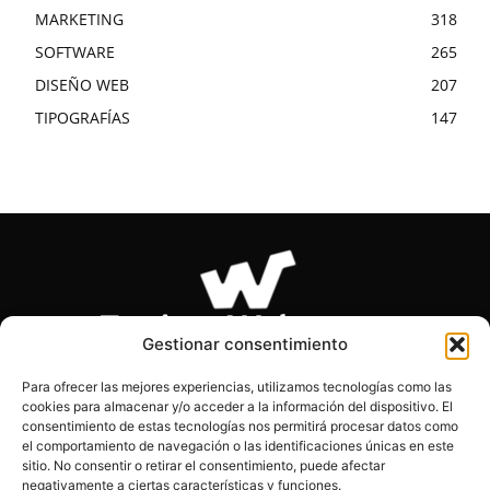
MARKETING
318
SOFTWARE
265
DISEÑO WEB
207
TIPOGRAFÍAS
147
Gestionar consentimiento
Para ofrecer las mejores experiencias, utilizamos tecnologías como las
cookies para almacenar y/o acceder a la información del dispositivo. El
SOBRE NOSOTROS
consentimiento de estas tecnologías nos permitirá procesar datos como
el comportamiento de navegación o las identificaciones únicas en este
sitio. No consentir o retirar el consentimiento, puede afectar
Páginas Webs es el blog de los desarrolladores, diseñadores
negativamente a ciertas características y funciones.