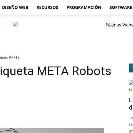
DISEÑO WEB
RECURSOS
PROGRAMACIÓN
SOFTWARE
obots PARTE I
tiqueta META Robots
L
d
​T
se
ge