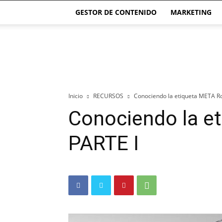
GESTOR DE CONTENIDO
MARKETING
El
blog
de
las
Páginas
Webs
Inicio
RECURSOS
Conociendo la etiqueta META R
Conociendo la e
PARTE I