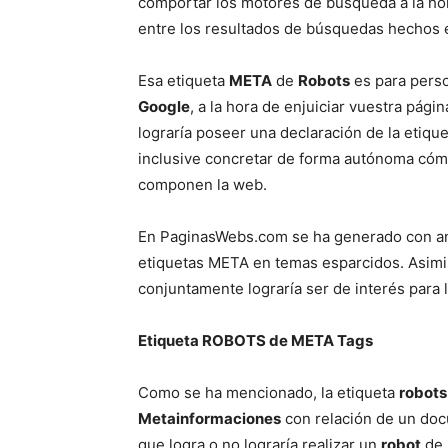
comportar los motores de búsqueda a la hora
entre los resultados de búsquedas hechos en
Esa etiqueta
META
de
Robots
es para perso
Google
, a la hora de enjuiciar vuestra pág
lograría poseer una declaración de la etiqu
inclusive concretar de forma autónoma cómo
componen la web.
En PaginasWebs.com se ha generado con ante
etiquetas META en temas esparcidos. Asimi
conjuntamente lograría ser de interés para l
Etiqueta ROBOTS de META Tags
Como se ha mencionado, la etiqueta
robots
Metainformaciones
con relación de un docu
que logra o no lograría realizar un
robot
de 