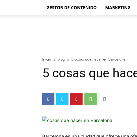
GESTOR DE CONTENIDO
MARKETING
El
blog
de
las
Páginas
Webs
Inicio
blog
5 cosas que hacer en Barcelona
5 cosas que hace
Barcelona es una ciudad que ofrece una ofer