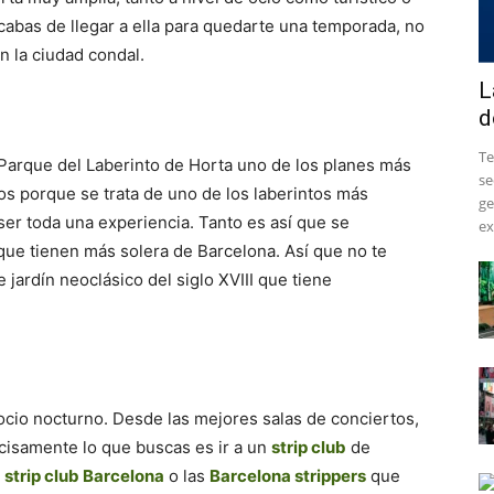
 acabas de llegar a ella para quedarte una temporada, no
n la ciudad condal.
L
d
​T
 Parque del Laberinto de Horta uno de los planes más
se
vos porque se trata de uno de los laberintos más
ge
er toda una experiencia. Tanto es así que se
ex
que tienen más solera de Barcelona. Así que no te
 jardín neoclásico del siglo XVIII que tiene
ocio nocturno. Desde las mejores salas de conciertos,
ecisamente lo que buscas es ir a un
strip club
de
s
strip club Barcelona
o las
Barcelona strippers
que