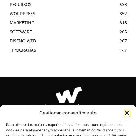
RECURSOS
538
WORDPRESS
352
MARKETING
318
SOFTWARE
265
DISEÑO WEB
207
TIPOGRAFÍAS
147
Gestionar consentimiento
Para ofrecer las mejores experiencias, utilizamos tecnologías como las
cookies para almacenar y/o acceder a la información del dispositivo. El
SOBRE NOSOTROS
consentimiento de estas tecnologías nos permitirá procesar datos como