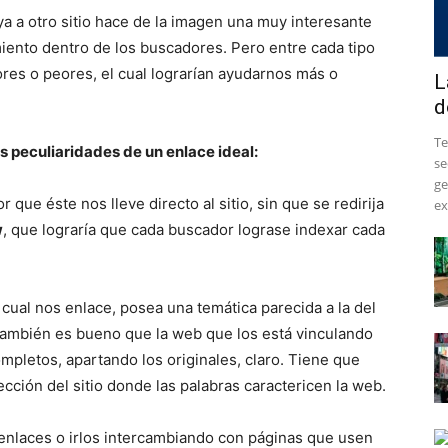
a a otro sitio hace de la imagen una muy interesante
iento dentro de los buscadores. Pero entre cada tipo
ores o peores, el cual lograrían ayudarnos más o
L
d
​T
s peculiaridades de un enlace ideal:
se
ge
 que éste nos lleve directo al sitio, sin que se redirija
ex
w
, que lograría que cada buscador lograse indexar cada
l cual nos enlace, posea una temática parecida a la del
también es bueno que la web que los está vinculando
mpletos, apartando los originales, claro. Tiene que
sección del sitio donde las palabras caractericen la web.
 enlaces o irlos intercambiando con páginas que usen