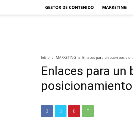
GESTOR DE CONTENIDO
MARKETING
El
blog
de
las
Páginas
Webs
Inicio
MARKETING
Enlaces para un buen posicio
Enlaces para un
posicionamient