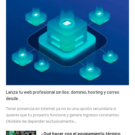
Lanza tu web profesional sin líos: dominio, hosting y correo
desde...
​Tener presencia en internet ya no es una opción secundaria si
quieres que tu proyecto funcione y genere ingresos constantes.
Olvídate de depender exclusivamente...
¿Qué hacer con el equipamiento técnico