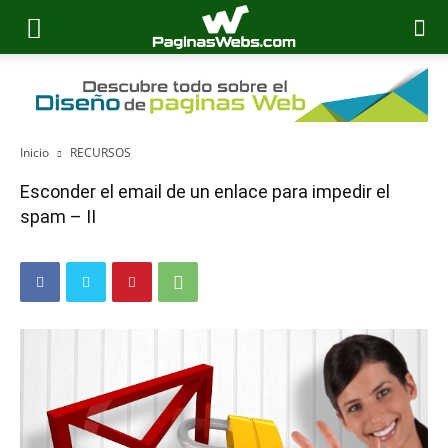
Inicio
RECURSOS
Esconder el email de un enlace para impedir el
spam – II