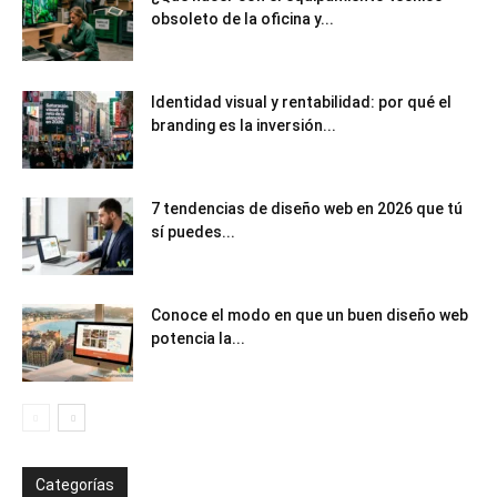
obsoleto de la oficina y...
Identidad visual y rentabilidad: por qué el
branding es la inversión...
7 tendencias de diseño web en 2026 que tú
sí puedes...
Conoce el modo en que un buen diseño web
potencia la...
Categorías