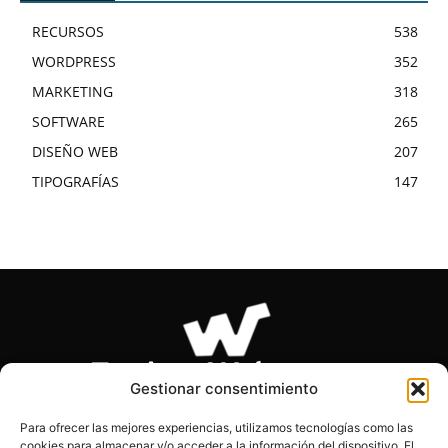
RECURSOS
538
WORDPRESS
352
MARKETING
318
SOFTWARE
265
DISEÑO WEB
207
TIPOGRAFÍAS
147
Gestionar consentimiento
Para ofrecer las mejores experiencias, utilizamos tecnologías como las
cookies para almacenar y/o acceder a la información del dispositivo. El