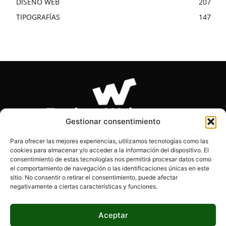
DISEÑO WEB
207
TIPOGRAFÍAS
147
Gestionar consentimiento
Para ofrecer las mejores experiencias, utilizamos tecnologías como las
cookies para almacenar y/o acceder a la información del dispositivo. El
SOBRE NOSOTROS
consentimiento de estas tecnologías nos permitirá procesar datos como
el comportamiento de navegación o las identificaciones únicas en este
sitio. No consentir o retirar el consentimiento, puede afectar
Páginas Webs es el blog de los desarrolladores, diseñadores
negativamente a ciertas características y funciones.
y programadores. Encontrarás información actualizada, tips,
consejos y mucho más.
Aceptar