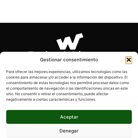
Gestionar consentimiento
Para ofrecer las mejores experiencias, utilizamos tecnologías como las
cookies para almacenar y/o acceder a la información del dispositivo. El
SOBRE NOSOTROS
consentimiento de estas tecnologías nos permitirá procesar datos como
el comportamiento de navegación o las identificaciones únicas en este
sitio. No consentir o retirar el consentimiento, puede afectar
Páginas Webs es el blog de los desarrolladores, diseñadores
negativamente a ciertas características y funciones.
y programadores. Encontrarás información actualizada, tips,
consejos y mucho más.
Aceptar
Denegar
SÍGUENOS