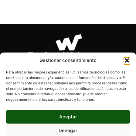
Gestionar consentimiento
Para ofrecer las mejores experiencias, utilizamos tecnologías como las
cookies para almacenar y/o acceder a la información del dispositivo. El
SOBRE NOSOTROS
consentimiento de estas tecnologías nos permitirá procesar datos como
el comportamiento de navegación o las identificaciones únicas en este
sitio. No consentir o retirar el consentimiento, puede afectar
Páginas Webs es el blog de los desarrolladores, diseñadores
negativamente a ciertas características y funciones.
y programadores. Encontrarás información actualizada, tips,
consejos y mucho más.
Aceptar
Denegar
SÍGUENOS