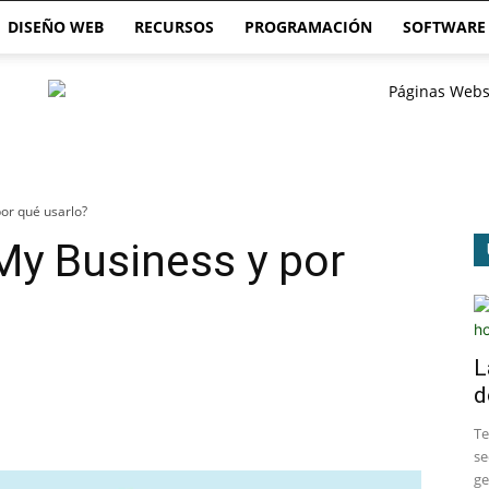
DISEÑO WEB
RECURSOS
PROGRAMACIÓN
SOFTWARE
or qué usarlo?
My Business y por
L
d
​T
se
ge