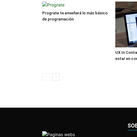
Prograte te enseñará lo más básico
de programación
UX In Conta
estar en co
SO