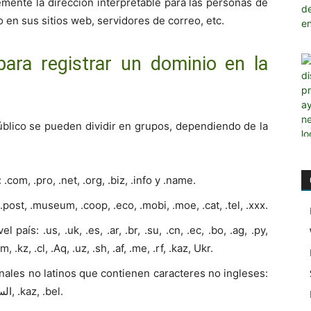
mente la dirección interpretable para las personas de
 en sus sitios web, servidores de correo, etc.
ara registrar un dominio en la
úblico se pueden dividir en grupos, dependiendo de la
m, .pro, .net, .org, .biz, .info y .name.
 .post, .museum, .coop, .eco, .mobi, .moe, .cat, .tel, .xxx.
ís: .us, .uk, .es, .ar, .br, .su, .cn, .ec, .bo, .ag, .py,
.am, .kz, .cl, .Aq, .uz, .sh, .af, .me, .rf, .kaz, Ukr.
nales no latinos que contienen caracteres no ingleses:
.rf, .srb, .blog, .bg, Ukr, السعودية, مصر, امارات, .kaz, .bel.