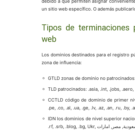
debido a que permiten asignar conveniente
un sitio web específico. O además publicarlo
Tipos de terminaciones p
web
Los dominios destinados para el registro p
zona de influencia:
GTLD zonas de dominio no patrocinados: .co
TLD patrocinados: .asia, .int, .jobs, .aero,
CCTLD código de dominio de primer nivel pa
.pe, .co, .al, .ua, .ge, .lv, .az, .an, .ru, .by, 
IDN los dominios de nivel superior nacio