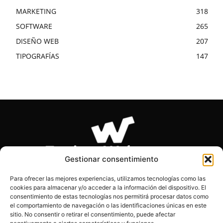
MARKETING
318
SOFTWARE
265
DISEÑO WEB
207
TIPOGRAFÍAS
147
Gestionar consentimiento
Para ofrecer las mejores experiencias, utilizamos tecnologías como las
cookies para almacenar y/o acceder a la información del dispositivo. El
SOBRE NOSOTROS
consentimiento de estas tecnologías nos permitirá procesar datos como
el comportamiento de navegación o las identificaciones únicas en este
sitio. No consentir o retirar el consentimiento, puede afectar
Páginas Webs es el blog de los desarrolladores, diseñadores