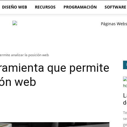
DISEÑO WEB
RECURSOS
PROGRAMACIÓN
SOFTWARE
rmite analizar la posición web
ramienta que permite
ción web
L
d
​T
se
ge