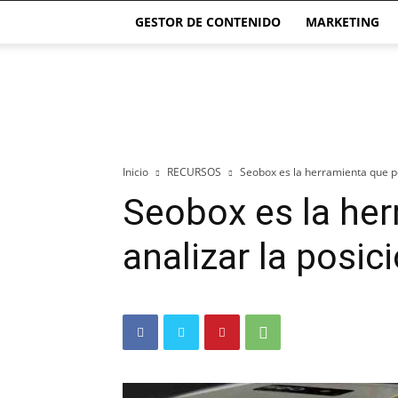
GESTOR DE CONTENIDO
MARKETING
El
blog
de
las
Páginas
Webs
Inicio
RECURSOS
Seobox es la herramienta que pe
Seobox es la her
analizar la posi