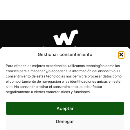
Gestionar consentimiento
Para ofrecer las mejores experiencias, utilizamos tecnologías como las
cookies para almacenar y/o acceder a la información del dispositivo. El
SOBRE NOSOTROS
consentimiento de estas tecnologías nos permitirá procesar datos como
el comportamiento de navegación o las identificaciones únicas en este
sitio. No consentir o retirar el consentimiento, puede afectar
Páginas Webs es el blog de los desarrolladores, diseñadores
negativamente a ciertas características y funciones.
y programadores. Encontrarás información actualizada, tips,
consejos y mucho más.
Aceptar
Denegar
SÍGUENOS