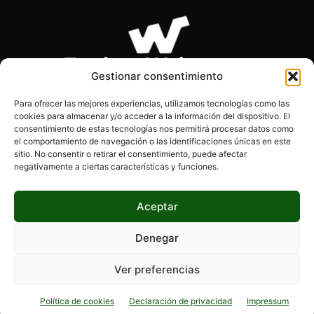
Gestionar consentimiento
Para ofrecer las mejores experiencias, utilizamos tecnologías como las
cookies para almacenar y/o acceder a la información del dispositivo. El
SOBRE NOSOTROS
consentimiento de estas tecnologías nos permitirá procesar datos como
el comportamiento de navegación o las identificaciones únicas en este
sitio. No consentir o retirar el consentimiento, puede afectar
Páginas Webs es el blog de los desarrolladores, diseñadores
negativamente a ciertas características y funciones.
y programadores. Encontrarás información actualizada, tips,
consejos y mucho más.
Aceptar
Denegar
SÍGUENOS
Ver preferencias
Política de cookies
Declaración de privacidad
Impressum