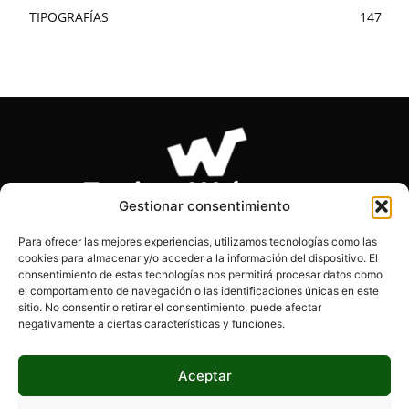
TIPOGRAFÍAS
147
Gestionar consentimiento
Para ofrecer las mejores experiencias, utilizamos tecnologías como las
cookies para almacenar y/o acceder a la información del dispositivo. El
SOBRE NOSOTROS
consentimiento de estas tecnologías nos permitirá procesar datos como
el comportamiento de navegación o las identificaciones únicas en este
sitio. No consentir o retirar el consentimiento, puede afectar
Páginas Webs es el blog de los desarrolladores, diseñadores
negativamente a ciertas características y funciones.
y programadores. Encontrarás información actualizada, tips,
consejos y mucho más.
Aceptar