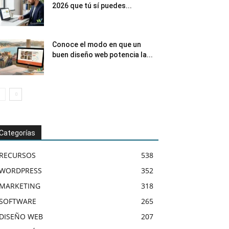
2026 que tú sí puedes...
Conoce el modo en que un
buen diseño web potencia la...
Categorías
RECURSOS
538
WORDPRESS
352
MARKETING
318
SOFTWARE
265
DISEÑO WEB
207