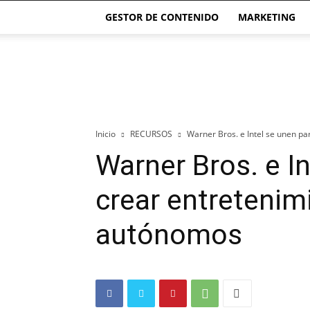
GESTOR DE CONTENIDO
MARKETING
El
blog
de
las
Páginas
Webs
Inicio
RECURSOS
Warner Bros. e Intel se unen p
Warner Bros. e I
crear entretenim
autónomos