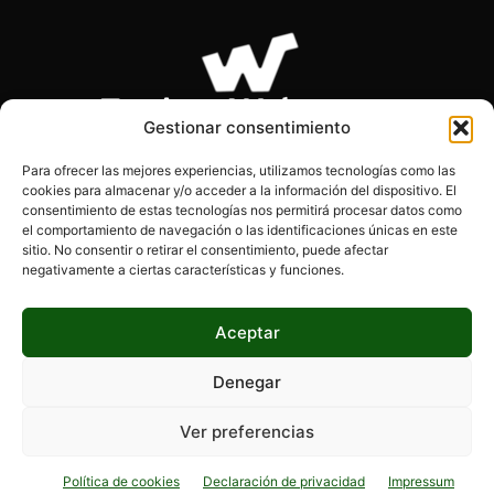
Gestionar consentimiento
Para ofrecer las mejores experiencias, utilizamos tecnologías como las
cookies para almacenar y/o acceder a la información del dispositivo. El
SOBRE NOSOTROS
consentimiento de estas tecnologías nos permitirá procesar datos como
el comportamiento de navegación o las identificaciones únicas en este
sitio. No consentir o retirar el consentimiento, puede afectar
Páginas Webs es el blog de los desarrolladores, diseñadores
negativamente a ciertas características y funciones.
y programadores. Encontrarás información actualizada, tips,
consejos y mucho más.
Aceptar
Denegar
SÍGUENOS
Ver preferencias
Política de cookies
Declaración de privacidad
Impressum