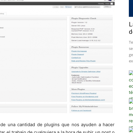
L
d
​T
se
ge
ex
de una cantidad de plugins que nos ayuden a hacer
ar el trabajo de cualquiera a la hora de subir un post o