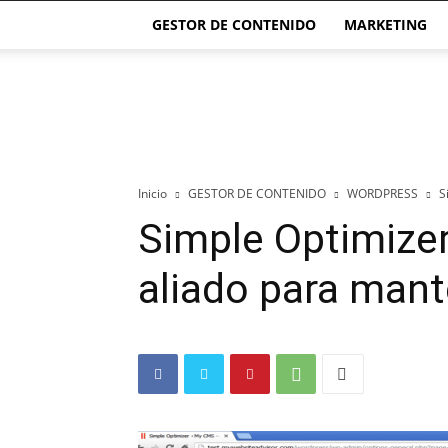
GESTOR DE CONTENIDO
MARKETING
El
blog
de
las
Páginas
Webs
Inicio
GESTOR DE CONTENIDO
WORDPRESS
S
Simple Optimizer
aliado para mant