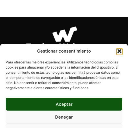
Gestionar consentimiento
Para ofrecer las mejores experiencias, utilizamos tecnologías como las
cookies para almacenar y/o acceder a la información del dispositivo. El
SOBRE NOSOTROS
consentimiento de estas tecnologías nos permitirá procesar datos como
el comportamiento de navegación o las identificaciones únicas en este
sitio. No consentir o retirar el consentimiento, puede afectar
Páginas Webs es el blog de los desarrolladores, diseñadores
negativamente a ciertas características y funciones.
y programadores. Encontrarás información actualizada, tips,
consejos y mucho más.
Aceptar
Denegar
SÍGUENOS